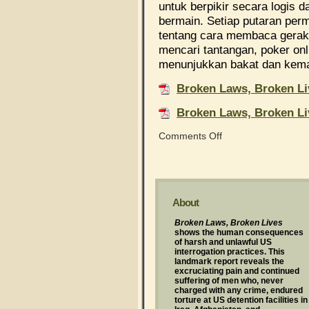
untuk berpikir secara logis 
bermain. Setiap putaran per
tentang cara membaca gerak
mencari tantangan, poker o
menunjukkan bakat dan kem
Broken Laws, Broken Li
Broken Laws, Broken Liv
Comments Off
About
Broken Laws, Broken Lives
shows the human consequences
of harsh and unlawful US
interrogation practices. This
landmark report reveals the
excruciating pain and continued
suffering of men who, never
charged with any crime, endured
torture at US detention facilities in