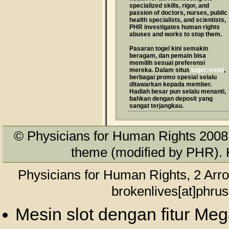
specialized skills, rigor, and
passion of doctors, nurses, public
health specialists, and scientists,
PHR investigates human rights
abuses and works to stop them.
Pasaran togel kini semakin
beragam, dan pemain bisa
memilih sesuai preferensi
mereka. Dalam situs
togel resmi
,
berbagai promo spesial selalu
ditawarkan kepada member.
Hadiah besar pun selalu menanti,
bahkan dengan deposit yang
sangat terjangkau.
© Physicians for Human Rights 2008
theme (modified by PHR).
Physicians for Human Rights, 2 Arr
brokenlives[at]phrus
Mesin slot dengan fitur M