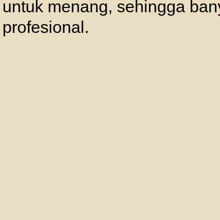
untuk menang, sehingga bany
profesional.